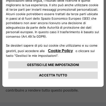
Croce Rossa per l’inclusione
sociale con le soluzioni di
mobilità di
Drivalia
, più famiglie
in tutta la Norvegia hanno
potuto godere dei piaceri
semplici dell’estate, da una
giornata in spiaggia alla scoperta
della bellezza della campagna
norvegese.
Noi di
Drivalia
Norvegia crediamo che tutti meritino la
possibilità di costruire ricordi di vacanza che durino una
vita. Insieme alla Croce Rossa, siamo orgogliosi di
contribuire a rendere tutto questo possibile.