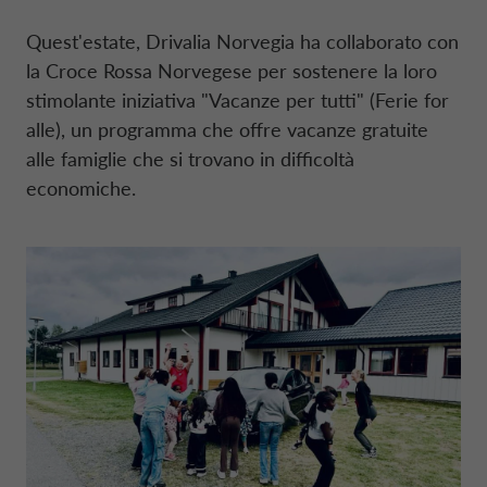
Quest'estate,
Drivalia
Norvegia ha collaborato con
NEWS
DATI SOCIETARI
CONTO DEPOSITO
MOBILITÀ ELETTRICA
MANAGEMENT
STRATEGIA FINANZIARIA
la Croce Rossa Norvegese per sostenere la loro
FRANCIA CA AUTO BANK
stimolante iniziativa "Vacanze per tutti" (
Ferie for
alle
), un programma che offre vacanze gratuite
SOSTENIBILITÀ
CAREERS
PRESTITI PERSONALI
MOBILITY STORE
SISTEMA DEI CONTROLLI INTERNI
PRESENTAZIONI
GERMANIA CA AUTO BANK
alle famiglie che si trovano in difficoltà
economiche.
AREA PRESS
DIGITAL FACTORY
CA AUTO PAY
ORGANISMO DI VIGILANZA
EUROPEAN BENCHMARKS REGULATIO
GRECIA CA AUTO BANK
CAREERS
WHOLESALE FINANCING
CODICE DI CONDOTTA
IRLANDA CA AUTO BANK
STATUTO
ITALIANO
ITALIA CA AUTO BANK
REVISIONE LEGALE DEI CONTI
CA AUTO BANK GROUP
PAESI BASSI CA AUTO FINANCE
POLITICHE DI REMUNERAZIONE