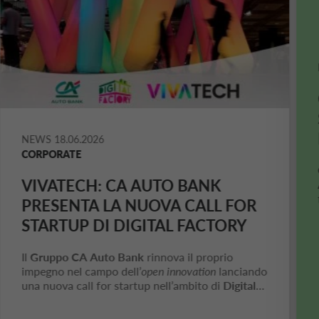
NEWS
18.06.2026
CORPORATE
VIVATECH
:
CA AUTO BANK
PRESENTA LA NUOVA
CALL FOR
STARTUP
DI
DIGITAL FACTORY
Il
Gruppo
CA Auto Bank
rinnova il proprio
impegno nel campo dell’
open innovation
lanciando
una nuova
call for startup
nell’ambito di
Digital
Factory
, la piattaforma promossa dalla Banca in
collaborazione con
I3P
, l’Incubatore di Imprese