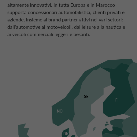
altamente innovativi. In tutta Europa e in Marocco
supporta concessionari automobilistici, clienti privati e
aziende, insieme ai
brand
partner
attivi nei vari settori:
dall’
automotive
ai motoveicoli, dal
leisure
alla nautica e
ai veicoli commerciali leggeri e pesanti.
Austria
FINANZIAMENTO
Belgio
FINANZIAMENTO
MOBILITÀ
Svizzera
SE
FINANZIAMENTO
FI
Germania
NO
FINANZIAMENTO
Danimarca
FINANZIAMENTO
DK