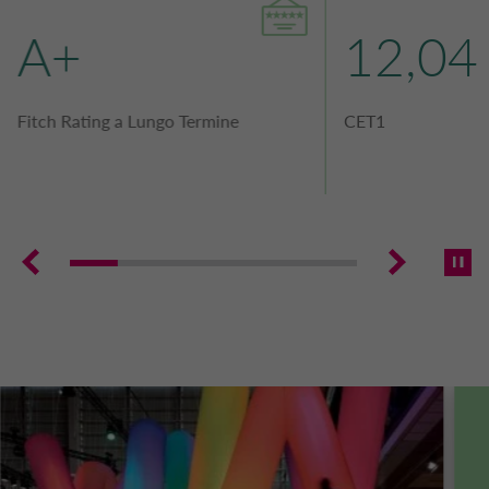
POLONIA CA AUTO BANK
A+
12,0
PARTI CORRELATE E SOGGETTI COLLEG
PORTOGALLO CA AUTO BANK
Fitch Rating
a Lungo Termine
CET1
REGNO UNITO CA AUTO FINANCE
SPAGNA CA AUTO BANK
SVEZIA CA AUTO FINANCE
SVIZZERA CA AUTO FINANCE