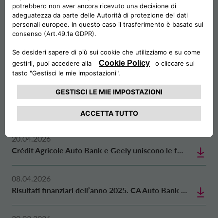
COMUNICATI STAMPA
18.06.2026
VivaTech: CA Auto Bank presenta la nuova call for startup di Digital Factory
22.04.2026
CA Auto Finance supporta il lancio di AION sul mercato britannico
20.04.2026
Crédit Agricole Auto Bank e Geely uniscono le forze per accelerare l’espansione del brand in Francia
08.04.2026
Risultati finanziari dell’anno 2025. CA Auto Bank consegue un risultato operativo pari a 326 milioni di euro