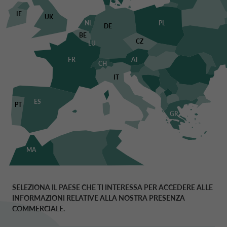
MOBILITÀ
IE
UK
Spagna
NL
PL
DE
FINANZIAMENTO
BE
CZ
LU
MOBILITÀ
FR
AT
CH
Finlandia
IT
Finanziamento
e
ES
Mobilità.
PT
GR
MOBILITÀ
Francia
FINANZIAMENTO
MA
MOBILITÀ
Grecia
SELEZIONA IL PAESE CHE TI INTERESSA PER ACCEDERE ALLE
FINANZIAMENTO
INFORMAZIONI RELATIVE ALLA NOSTRA PRESENZA
MOBILITÀ
COMMERCIALE.
Irlanda