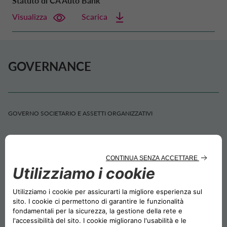
Statuto di CA Auto Bank
Visualizza
Scarica
NEWS
DATI SOCIETARI
CONTO DEPOSITO
MOBILITÀ ELETTRICA
MANAGEMENT
STRATEGIA FINANZIARIA
FRANCIA CA AUTO BANK
SOSTENIBILITÀ
CAREERS
PRESTITI PERSONALI
MOBILITY STORE
SISTEMA DEI CONTROLLI INTERNI
PRESENTAZIONI
GOVERNANCE
GERMANIA CA AUTO BANK
AREA PRESS
DIGITAL FACTORY
CA AUTO PAY
ORGANISMO DI VIGILANZA
EUROPEAN BENCHMARKS REGULATIO
GRECIA CA AUTO BANK
GOVERNO SOCIETARIO E ASSETTI ORGANIZZATIVI
CAREERS
WHOLESALE FINANCING
CODICE DI CONDOTTA
IRLANDA CA AUTO BANK
CONSIGLIO DI AMMINISTRAZIONE
STATUTO
ITALIANO
COMITATI ENDO-CONSILIARI
ITALIA CA AUTO BANK
COLLEGIO SINDACALE
REVISIONE LEGALE DEI CONTI
CA AUTO BANK GROUP
PAESI BASSI CA AUTO FINANCE
MANAGEMENT
POLITICHE DI REMUNERAZIONE