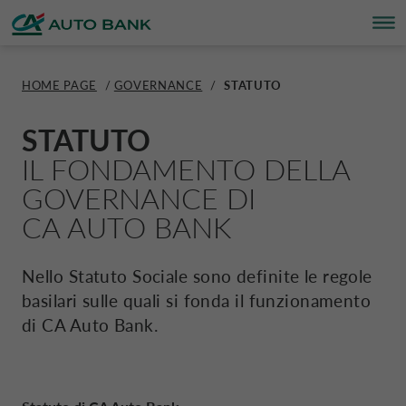
HOME PAGE
/
GOVERNANCE
/
STATUTO
IL GRUPPO
IL GRUPPO
BANKING
MOBILITY
INSURANCE
GOVERNANCE
INVESTOR RELATIONS
SOSTENIBILITÀ
CA AUTO BANK GROUP
STORIA
CAREERS
RENT
LEASE
SUBSCRIBE
SHARE
MOBILITÀ ELETTRIC
MOBILITY STORE
MANAGEMENT
FUNDING PROGRAM
ITALIANO
STATUTO
IL FONDAMENTO DELLA
BANKING
IL GRUPPO
BANKING
MOBILITY
INSURANCE
GOVERNANCE
INVESTOR RELATIONS
SOSTENIBILITÀ
PANORAMICA
PANORAMICA
PANORAMICA
PANORAMICA
PANORAMICA
PANORAMICA
PANORAMICA
PANORAMICA
PANORAMICA
PANORAMICA
CORPORATE DRIVALIA
ENGLISH
GOVERNANCE DI
CA AUTO BANK
MOBILITY
CHI SIAMO
FINANZIAMENTO
RENT
ASSICURAZIONI E SERVIZI
GOVERNO SOCIETARIO E ASSETTI ORG
DATI DI SINTESI
ESG
PERCORSO
PERCHÉ CA AUTO BANK
FLEX RENT
NOLEGGIO A LUNGO TER
DRIVALIA CARCLOUD
E+SHARE DRIVALIA
E-PLUS PARKING
DRIVALIA MOBILITY STOR
HEADQUARTERS MANA
MTN – EMISSIONI OBBLI
DRIVALIA MOBILITY STORE
FRANÇAIS
Nello Statuto Sociale sono definite le regole
INSURANCE
STORIA
LEASING
LEASE
ASSICURAZIONI MOBILITY
CONSIGLIO DI AMMINISTRAZIONE
FUNDING PROGRAMS
PROGETTI CSR
LIBRO
LAVORA CON NOI
NOLEGGIO A BREVE E M
DRIVALIA BE FREE EVO
COUNTRIES MANAGEME
ABS – ASSET-BACKED SE
AUSTRIA CA AUTO BANK
basilari sulle quali si fonda il funzionamento
di
CA Auto Bank
.
GOVERNANCE
STRUTTURA SOCIETARIA
CONTO REMUNERATO
SUBSCRIBE
ASSICURAZIONI ON DEMAND
COMITATI ENDO-CONSILIARI
RATINGS
BILANCI E RELAZIONI DI SOSTENIBILITÀ
DRIVALIA CARBOX
ECP – EURO-COMMERCIA
BELGIO CA AUTO BANK
INVESTOR RELATIONS
DOVE SIAMO
CARTA DI CREDITO
SHARE
COLLEGIO SINDACALE
BILANCI E RELAZIONI
PIANO DI SOSTENIBILITÀ
DANIMARCA CA AUTO FINANCE