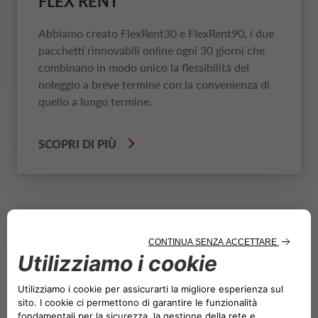
FLEX RENT
POLONIA CA AUTO BANK
Abbiamo creato
FlexRent30
e
FlexRent90
, i due
PARTI CORRELATE E SOGGETTI COLLEG
pacchetti rinnovabili online ogni 30 giorni che
PORTOGALLO CA AUTO BANK
combinano in modo unico la flessibilità del
noleggio a breve termine con la convenienza di
quello a lungo termine.
REGNO UNITO CA AUTO FINANCE
SCOPRI DI PIÙ
SPAGNA CA AUTO BANK
SVEZIA CA AUTO FINANCE
SVIZZERA CA AUTO FINANCE
NOLEGGIO A BREVE E MEDIO