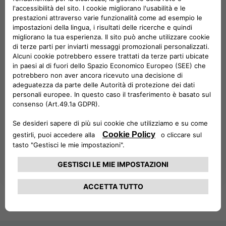
TERMINE
Un’ora, un giorno, un
weekend
o per 1 o 2 anni:
qualunque sia la tua esigenza, puoi soddisfarla in
modo flessibile, su misura e senza restrizioni.
Scegli l’auto più adatta alle tue necessità tra
quelle presenti nella flotta di
Drivalia
.
SCOPRI DI PIÙ