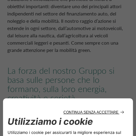
POLONIA CA AUTO BANK
obiettivi importanti: diventare uno dei principali attori
indipendenti nel settore del finanziamento auto, del
PARTI CORRELATE E SOGGETTI COLLEG
noleggio e della mobilità. Il nostro raggio d’azione si
PORTOGALLO CA AUTO BANK
estende in ogni settore, dall’automotive ai motoveicoli,
dal
leisure
alla nautica, dall’agricoltura ai veicoli
commerciali leggeri e pesanti. Come sempre con una
REGNO UNITO CA AUTO FINANCE
grande attenzione per la mobilità
green
.
SPAGNA CA AUTO BANK
La forza del nostro Gruppo si
basa sulle persone che lo
SVEZIA CA AUTO FINANCE
formano, sulla loro energia,
creatività e serietà.
SVIZZERA CA AUTO FINANCE
Cerchiamo persone che vogliono investire le proprie
qualità in un percorso fatto di sfide stimolanti e traguardi
condivisi. Persone a cui offriamo l’opportunità di