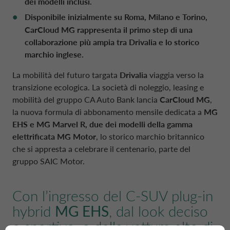
dei modelli inclusi.
POLONIA CA AUTO BANK
Disponibile inizialmente su Roma, Milano e Torino,
CarCloud MG rappresenta il primo step di una
PARTI CORRELATE E SOGGETTI COLLEG
PORTOGALLO CA AUTO BANK
collaborazione più ampia tra Drivalia e lo storico
marchio inglese.
REGNO UNITO CA AUTO FINANCE
La mobilità del futuro targata
Drivalia
viaggia verso la
transizione ecologica. La società di noleggio, leasing e
mobilità del gruppo CA Auto Bank lancia
CarCloud MG
,
SPAGNA CA AUTO BANK
la nuova formula di abbonamento mensile dedicata a
MG
EHS e MG Marvel R, due dei modelli della gamma
elettrificata MG Motor
, lo storico marchio britannico
SVEZIA CA AUTO FINANCE
che si appresta a celebrare il centenario, parte del
gruppo SAIC Motor.
SVIZZERA CA AUTO FINANCE
Con l’ingresso del C-SUV plug-in
hybrid
MG EHS
, dal look deciso
e sportivo, e della vettura alto di