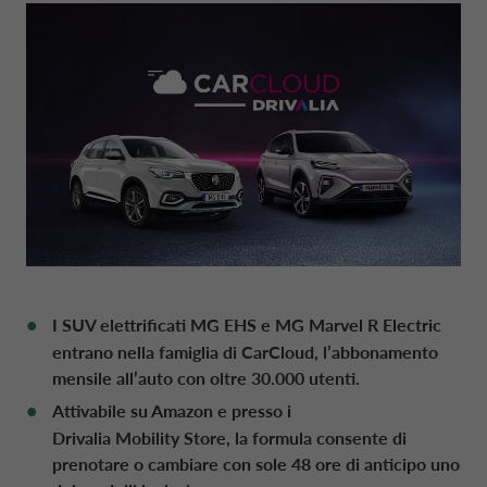
NEWS
DATI SOCIETARI
CONTO DEPOSITO
MOBILITÀ ELETTRICA
MANAGEMENT
STRATEGIA FINANZIARIA
FRANCIA CA AUTO BANK
SOSTENIBILITÀ
CAREERS
PRESTITI PERSONALI
MOBILITY STORE
SISTEMA DEI CONTROLLI INTERNI
PRESENTAZIONI
GERMANIA CA AUTO BANK
AREA PRESS
DIGITAL FACTORY
CA AUTO PAY
ORGANISMO DI VIGILANZA
EUROPEAN BENCHMARKS REGULATIO
GRECIA CA AUTO BANK
CAREERS
WHOLESALE FINANCING
CODICE DI CONDOTTA
IRLANDA CA AUTO BANK
I SUV elettrificati MG EHS e MG Marvel R Electric
STATUTO
ITALIANO
entrano nella famiglia di CarCloud, l’abbonamento
ITALIA CA AUTO BANK
mensile all’auto con oltre 30.000 utenti.
Attivabile su Amazon e presso i
REVISIONE LEGALE DEI CONTI
CA AUTO BANK GROUP
PAESI BASSI CA AUTO FINANCE
Drivalia Mobility Store
, la formula consente di
prenotare o cambiare con sole 48 ore di anticipo uno
POLITICHE DI REMUNERAZIONE