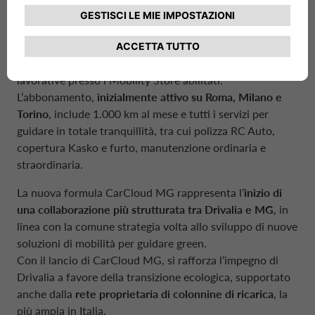
anno, con una durata minima di 30 giorni, trascorsi i
quali potrà essere
disdetta senza penali
. Una volta
attivato l’abbonamento, sarà possibile prenotare il
veicolo, così come cambiarlo, con un
preavviso di 48 ore
lavorative presso i Mobility Store abilitati.
L’abbonamento,
inizialmente attivo su Roma, Milano e
Torino
, include 1.000 km al mese e tutti i servizi per
guidare in totale tranquillità, tra cui polizza RC Auto,
copertura Kasko e furto, manutenzione ordinaria e
straordinaria.
La nuova formula CarCloud MG rappresenta l’
inizio di
una collaborazione più strutturata tra Drivalia e MG
, in
linea con la comune strategia volta allo sviluppo di nuove
soluzioni di mobilità per guidare green.
Con il lancio di CarCloud MG, si rafforza l’impegno di
Drivalia a favore della transizione ecologica, supportato
anche dalla
rete proprietaria di colonnine di ricarica
, la
più ampia in Italia.