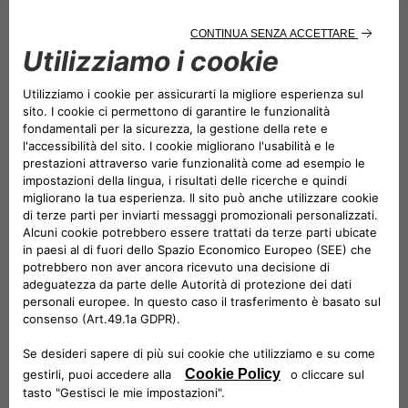
gamma
MG Marvel R
, SUV
100% elettrico elegante e
spazioso, si amplia la famiglia di
formule CarCloud all’insegna
della sostenibilità.
L’abbonamento all’auto scelto da
oltre 30.000 utenti
in 4
Paesi europei (Italia, Francia, Spagna e Portogallo) può
essere facilmente attivato, basta acquistare il voucher di
iscrizione al costo di 249 euro, comodamente su
Amazon
o presso uno dei
Drivalia Mobility Store
abilitati, e
convertirlo sul sito di CarCloud: sarà così possibile
guidare in abbonamento i modelli MG EHS e MG Marvel
R, rispettivamente a 599 e 899 euro al mese.
La formula, pensata per privati e liberi professionisti, può
essere
rinnovata mensilmente
fino a un massimo di un