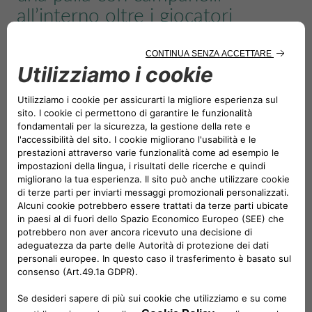
all’interno oltre i giocatori
avversari e nella loro porta.
Esistono diverse competizioni di
goalball
, tra cui la
Champions League
Europea e i Giochi Paralimpici. Dal 5
al 7 settembre 2025 si è svolto nella periferia di Lisbona,
in Portogallo, il torneo
Goalball Grand Prix Odivelas
2025.
Come parte delle sue attività di Responsabilità Sociale
d’Impresa, e con la presenza del marchio
Drivalia
,
l’azienda ha sostenuto l’evento che ha visto la
partecipazione di
club
provenienti da vari Paesi europei,
in una competizione organizzata dall’
EGCA – European
Goalball Club Association
.
L’ingresso era gratuito, con diretta
streaming
su
YouTube
e, dopo partite molto combattute, il titolo è andato alla