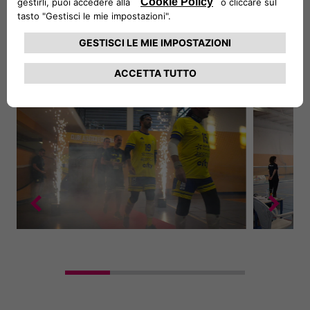
squadra finlandese
Old Power
(6-5 sulla squadra
portoghese
CAC
).
È stato un
Goalball Grand Prix
di grande successo!