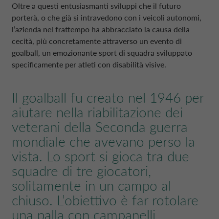
POLONIA CA AUTO BANK
Oltre a questi entusiasmanti sviluppi che il futuro
porterà, o che già si intravedono con i veicoli autonomi,
l’azienda nel frattempo ha abbracciato la causa della
PARTI CORRELATE E SOGGETTI COLLEG
PORTOGALLO CA AUTO BANK
cecità, più concretamente attraverso un evento di
goalball
, un emozionante
sport
di squadra sviluppato
specificamente per atleti con disabilità visive.
REGNO UNITO CA AUTO FINANCE
Il
goalball
fu creato nel 1946 per
SPAGNA CA AUTO BANK
aiutare nella riabilitazione dei
veterani della Seconda guerra
SVEZIA CA AUTO FINANCE
mondiale che avevano perso la
vista. Lo sport si gioca tra due
SVIZZERA CA AUTO FINANCE
squadre di tre giocatori,
solitamente in un campo al
chiuso. L’obiettivo è far rotolare
una palla con campanelli