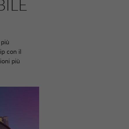
BILE
 più
p con il
oni più