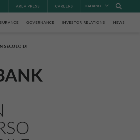
ITALIANO
À
AREA PRESS
CAREERS
NSURANCE
GOVERNANCE
INVESTOR RELATIONS
NEWS
N SECOLO DI
BANK
N
ERSO