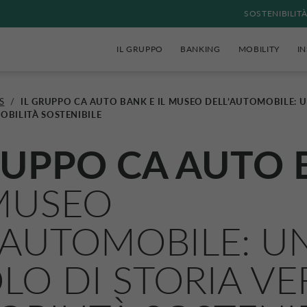
SOSTENIBILIT
IL GRUPPO
BANKING
MOBILITY
I
S
/
IL GRUPPO CA AUTO BANK E IL MUSEO DELL’AUTOMOBILE: U
OBILITÀ SOSTENIBILE
RUPPO
CA AUTO 
 MUSEO
’AUTOMOBILE: U
LO DI STORIA V