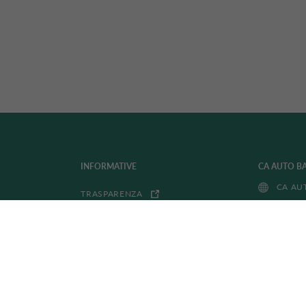
INFORMATIVE
CA AUTO B
CA AU
TRASPARENZA
PRIVACY POLICY
DRIVALIA 
ACCESSIBILITÀ
DRIVA
WHISTLEBLOWING
COOKIE POLICY
FITD FONDO INTERBANCARIO