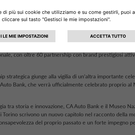
AI Garage
, un’esperienza unica che, grazie all’intelligenza ar
l’auto elettrica ideale in base alle esigenze individuali.
 Museo dedicata agli Anni ’30, un totem interattivo riper
nca, un secolo di evoluzione iniziato nel 1925 a Torino con
onima Vendita Autoveicoli). Un percorso che l’ha portata
onale, con oltre 60
partnership
con
brand
prestigiosi attiv
hip
strategica giunge alla vigilia di un’altra importante cele
 Auto Bank
, che verrà ufficialmente celebrato proprio al
ia tra storia e innovazione,
CA Auto Bank
e il Museo Na
i Torino scrivono un nuovo capitolo nel racconto della m
consapevolezza del proprio passato e un forte impegno per 