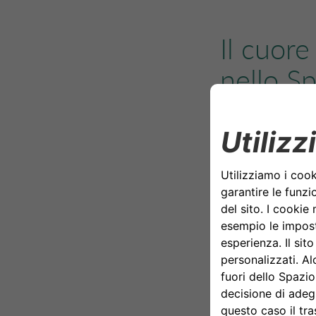
Il cuore
nello Sp
interatt
partner 
Qui
CA Auto Ban
coinvolgenti che 
quotidiani e sull
All’interno dello 
un
tool
ded
proprie sce