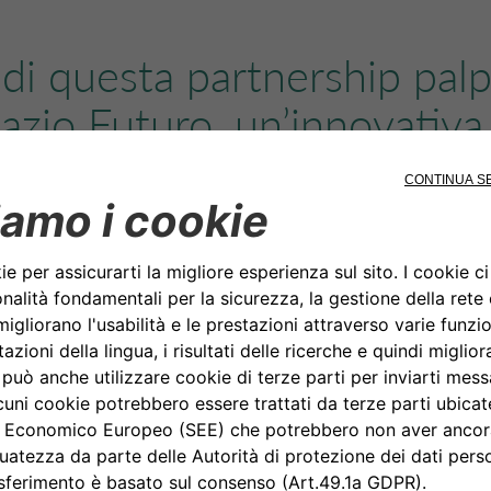
 di questa partnership palp
azio Futuro, un’innovativa
iva sviluppata in sinergia c
scientifici del Museo.
k
e
Drivalia
, in qualità di
project partner
, offriranno ai visi
stimoleranno la riflessione sull’impatto ambientale dei n
e vetture del domani.
Spazio Futuro, i visitatori potranno interagire con:
icato alla
carbon footprint
, per comprendere l’impatto a
lte di mobilità;