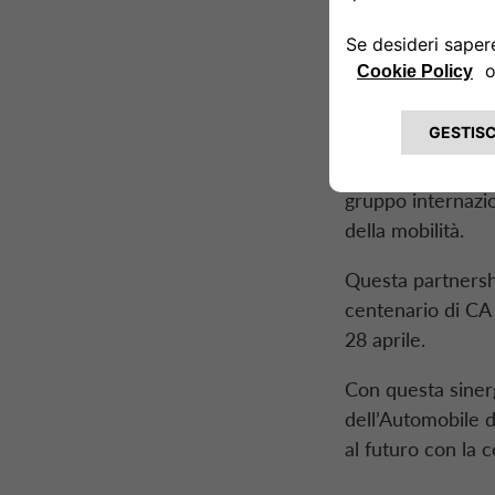
il
Drivalia 
suggerisce 
Nella sezione del
di storia della Ba
SAVA (Società An
gruppo internazi
della mobilità.
Questa
partners
centenario di
CA
28 aprile.
Con questa sinerg
dell’Automobile d
al futuro con la 