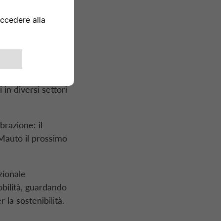
tificiale,
corre i 100 anni
 la nascita di
 a diventare un
i in diversi settori
brazione: il
 Mauto il prossimo
zionale
obilità, guardando
la sostenibilità.