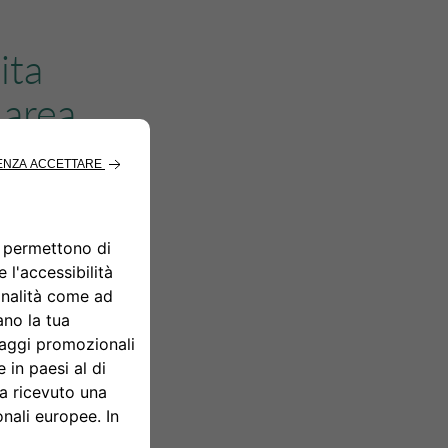
ita
 area
on i
tatori installazioni
ostri spostamenti
mbientale delle