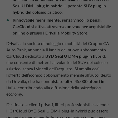
POLONIA CA AUTO BANK
Seal U DM-i plug-in hybrid, il potente SUV plug-in
hybrid del colosso asiatico.
PARTI CORRELATE E SOGGETTI COLLEG
Rinnovabile mensilmente, senza vincoli o penali,
PORTOGALLO CA AUTO BANK
CarCloud si attiva attraverso un voucher acquistabile
on line o presso i Drivalia Mobility Store.
REGNO UNITO CA AUTO FINANCE
Drivalia
, la società di noleggio e mobilità del Gruppo CA
Auto Bank, annuncia il lancio del nuovo abbonamento
SPAGNA CA AUTO BANK
CarCloud
dedicato a
BYD Seal U DM-i plug-in hybrid
,
che consente di mettersi al volante del SUV del colosso
asiatico, senza i vincoli dell’acquisto. Si amplia così
SVEZIA CA AUTO FINANCE
l’offerta dell’iconico abbonamento mensile all’auto ideato
da Drivalia, che ha conquistato
oltre 45.000 utenti in
Italia
, contribuendo alla diffusione della
subscription
SVIZZERA CA AUTO FINANCE
economy
.
Destinato a clienti privati, liberi professionisti e aziende,
il CarCloud BYD Seal U DM-i plug-in hybrid può essere
rinnovato mensilmente fino a un massimo di un anno
,