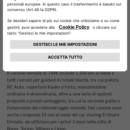
combinato.
Per abbonarsi al nuovo CarCloud, basta acquistare il
voucher – al costo di 299€ – e convertirlo sul sito di
CarCloud. Una volta attivato, sarà possibile prenotare il
veicolo, ritirarlo o cambiarlo con un preavviso di 48 ore
lavorative presso uno dei Drivalia Mobility Store abilitati
(Milano, Napoli, Roma e Torino).
Il canone mensile di 749€ include 1.500 km al mese e
tutti i servizi per guidare in totale libertà, tra cui polizza
RC Auto, copertura Kasko e furto, manutenzione
ordinaria e straordinaria, oltre a una serie di opzioni
proposte a prezzi vantaggiosi, tra cui la seconda guida o
l’estensione del chilometraggio mensile. Nel canone sono
anche comprese 24 ore al mese del car sharing E+Share
Drivalia, da utilizzare per i primi 3 mesi nelle città di
Roma, Torino, Milano e Lione.