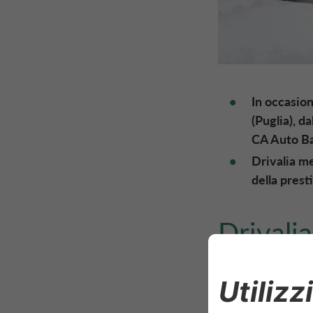
In occasion
(Puglia), d
CA Auto B
Drivalia me
della prest
Drivalia
mobilit
stata s