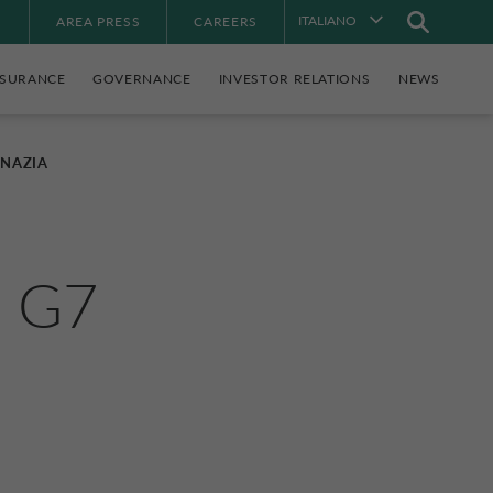
ITALIANO
À
AREA PRESS
CAREERS
NSURANCE
GOVERNANCE
INVESTOR RELATIONS
NEWS
GNAZIA
 G7