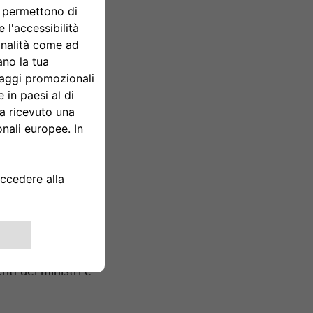
gnazia
,
l 13 al
Stati membri,
one Europea in
rganizzazioni
ale Modena è
ento una
flotta di
lo stile e il
nti dei ministri e