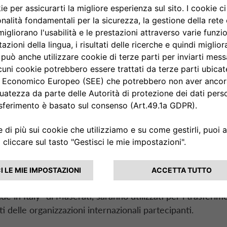
 G7
, che si terrà a
Borgo E
ne di Fasano in Puglia, da
no 2024.
 partecipazione dei Capi di Stato e di Governo dei sette 
te del Consiglio Europeo, alla Presidente della Commissi
ll’Unione Europea e ai rappresentanti di alcuni Stati e o
lity partner,
Drivalia supporterà Maserati
, che con Grec
l G7, mettendo a disposizione dell’organizzazione dell’ev
a del Tridente
. I veicoli, che ben rappresentano l’eleganza, 
 in Italy” di Maserati, saranno utilizzati per i trasferime
i delle organizzazioni internazionali partecipanti.