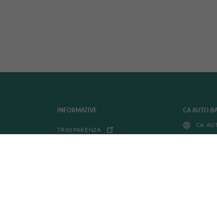
INFORMATIVE
CA AUTO B
CA AU
TRASPARENZA
PRIVACY POLICY
DRIVALIA 
ACCESSIBILITÀ
DRIVA
WHISTLEBLOWING
COOKIE POLICY
FITD FONDO INTERBANCARIO
TUTELA DEPOSITI