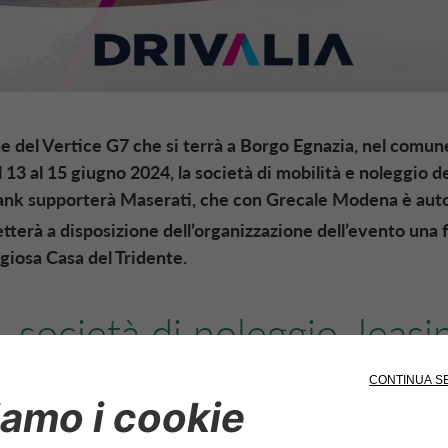
e del Vertice G7 che si terrà a Borgo Egnazia, nel comun
al 13 al 15 giugno 2024, la società di mobilità e noleggio 
ank
supporterà Maserati, che con Grecale Modena è auto 
tterà a disposizione dell’organizzazione dell’evento una f
igiosa Casa del Tridente.
, società di noleggio, leasi
à del Gruppo
CA Auto Ban
celta come
mobility partner