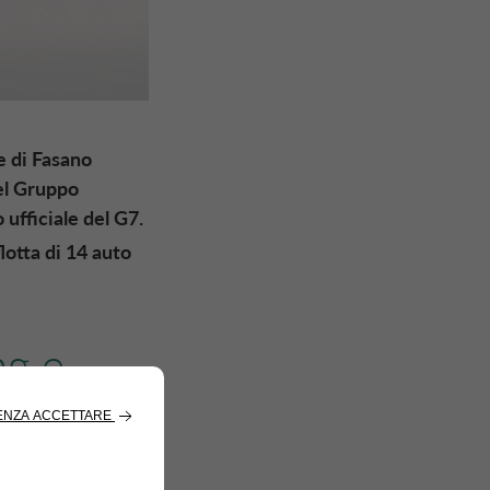
e di Fasano
del Gruppo
ufficiale del G7.
lotta di 14 auto
ng e
k
, è
 del