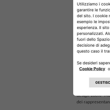
Vertice
nel comu
15 giug
L’evento vedrà la
oltre al Presiden
rappresentanza de
internazionali.
In qualità di mobi
auto ufficiale de
14 auto della Cas
design 100% “Made
dei rappresentant