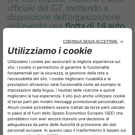
ufficiale del G7, mettendo a
disposizione dell’organizzazione
dell’evento una
flotta di 14 auto
della Casa del Tridente.
I veicoli, che ben rappresentano l’eleganza, lo stile e il
design 100% “Made in Italy” di Maserati, saranno
utilizzati per i trasferimenti dei ministri e dei
rappresentanti delle organizzazioni internazionali
partecipanti.
Tra i numerosi invitati alla riunione G7 di Venaria, sono
previsti infatti, oltre ai Ministri di Italia, Francia,
Germania, Canada, Stati Uniti, Giappone e Regno Unito e
ai Commissari Europei competenti, anche gli EAU in
qualità di presidenza della COP 28 e l’Azerbaigian in
qualità di presidenza della prossima COP 29, il Brasile