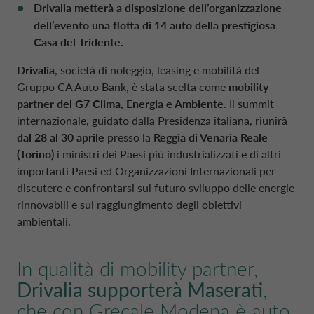
Drivalia metterà a disposizione dell’organizzazione
POLONIA CA AUTO BANK
dell’evento una flotta di 14 auto della prestigiosa
Casa del Tridente.
PARTI CORRELATE E SOGGETTI COLLEG
PORTOGALLO CA AUTO BANK
Drivalia
, società di noleggio, leasing e mobilità del
Gruppo
CA Auto Bank
, è stata scelta come
mobility
REGNO UNITO CA AUTO FINANCE
partner del G7 Clima, Energia e Ambiente
. Il summit
internazionale, guidato dalla Presidenza italiana, riunirà
dal 28 al 30 aprile
presso la
Reggia di Venaria Reale
SPAGNA CA AUTO BANK
(Torino)
i ministri dei Paesi più industrializzati e di altri
importanti Paesi ed Organizzazioni Internazionali per
discutere e confrontarsi sul futuro sviluppo delle energie
SVEZIA CA AUTO FINANCE
rinnovabili e sul raggiungimento degli obiettivi
ambientali.
SVIZZERA CA AUTO FINANCE
In qualità di mobility partner,
Drivalia supporterà Maserati
,
che con Grecale Modena è auto