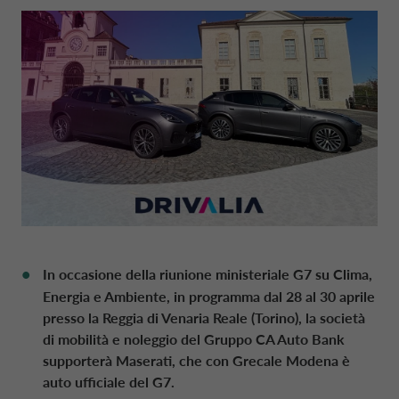
NEWS
DATI SOCIETARI
CONTO DEPOSITO
MOBILITÀ ELETTRICA
MANAGEMENT
STRATEGIA FINANZIARIA
FRANCIA CA AUTO BANK
SOSTENIBILITÀ
CAREERS
PRESTITI PERSONALI
MOBILITY STORE
SISTEMA DEI CONTROLLI INTERNI
PRESENTAZIONI
GERMANIA CA AUTO BANK
AREA PRESS
DIGITAL FACTORY
CA AUTO PAY
ORGANISMO DI VIGILANZA
EUROPEAN BENCHMARKS REGULATIO
GRECIA CA AUTO BANK
CAREERS
WHOLESALE FINANCING
CODICE DI CONDOTTA
IRLANDA CA AUTO BANK
In occasione della riunione ministeriale G7 su Clima,
STATUTO
ITALIANO
ITALIA CA AUTO BANK
Energia e Ambiente, in programma dal 28 al 30 aprile
presso la Reggia di Venaria Reale (Torino), la società
di mobilità e noleggio del Gruppo CA Auto Bank
REVISIONE LEGALE DEI CONTI
CA AUTO BANK GROUP
PAESI BASSI CA AUTO FINANCE
supporterà Maserati, che con Grecale Modena è
auto ufficiale del G7.
POLITICHE DI REMUNERAZIONE