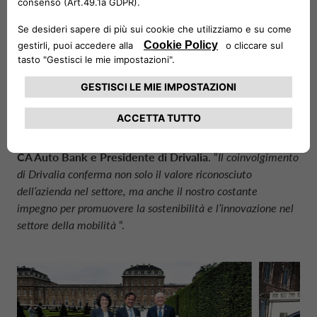
quale presidenza di turno del G20, oltre ad Arabia
Saudita, Mauritania (quale presidenza di turno
dell’Unione Africana), Kenya, Algeria, Banca Africana di
Sviluppo e diverse altre organizzazioni internazionali.
“
Siamo orgogliosi di essere stati scelti come mobility partner
del G7 Clima Energia e Ambiente: ci impegneremo per
offrire ai leader mondiali un’esperienza di mobilità di
assoluto rilievo
” ha commentato
Giacomo Carelli
,
CEO di
CA Auto Bank
e Presidente di Drivalia
. “
Il coinvolgimento
di Drivalia conferma non solo il valore riconosciuto
dell’azienda nel settore, ma anche il nostro costante
impegno per promuovere la sostenibilità e l’innovazione nel
settore della mobilità
“.