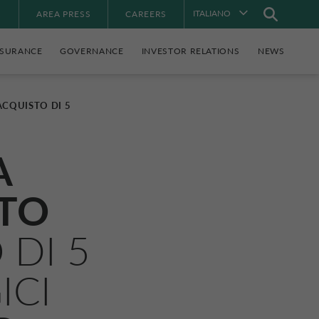
ITALIANO
À
AREA PRESS
CAREERS
NSURANCE
GOVERNANCE
INVESTOR RELATIONS
NEWS
ACQUISTO DI 5
A
UTO
 DI 5
ICI