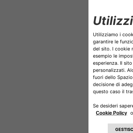
Cassa Depos
CA Auto Ban
emissioni.
Oltre la me
Favorire
di picc
Cap per 
e a bass
nuovo
milioni 
privata