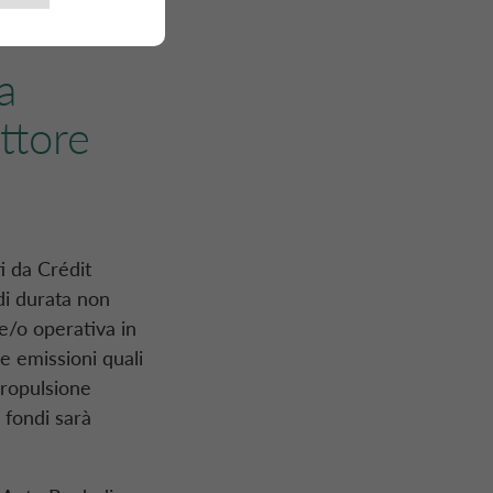
a
ttore
i da Crédit
di durata non
e/o operativa in
se emissioni quali
 propulsione
 fondi sarà