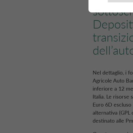
sottosc
Depositi
transiz
dell’aut
Nel dettaglio, i 
Agricole Auto Ban
inferiore a 12 me
Italia. Le risorse
Euro 6D escluso il
alternativa (GPL 
destinato alle Pm