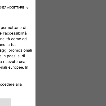
bligazionaria di
e a basse
 imprese
e Mid-
 a zero
tivo del
 140
tà
ank e