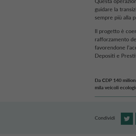
Questa operazion
guidare la transi
sempre più alla 
Il progetto è coe
rafforzamento del
favorendone l’ac
Depositi e Prestit
Da CDP 140 milioni 
mila veicoli ecolog
Condividi