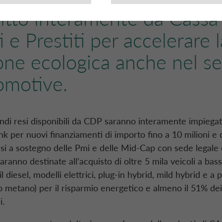
ritto interamente da Cassa
 e Prestiti per accelerare l
ione ecologica anche nel se
omotive.
fondi resi disponibili da CDP saranno interamente impiegat
k per nuovi finanziamenti di importo fino a 10 milioni e 
si a sostegno delle Pmi e delle Mid-Cap con sede legale 
 saranno destinate all’acquisto di oltre 5 mila veicoli a bas
 diesel, modelli elettrici, plug-in hybrid, mild hybrid e a
o metano) per il risparmio energetico e almeno il 51% dei
i.