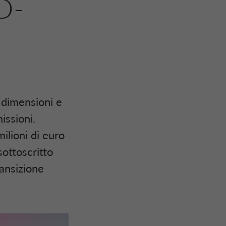
D-
e dimensioni e
issioni.
ilioni di euro
sottoscritto
ransizione