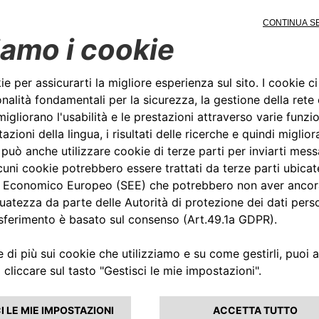
iti e Prestiti ha interamente sottoscritto l’emissione ob
k destinata a finanziare investimenti in vetture a zero 
tà dei fondi messi a disposizione sarà destinato alle PMI.
 l’accesso al credito delle
ole e medie dimensioni e l
l’acquisto di 5 mila veicoli
e emissioni. Questo l’obiet
bond senior unsecured da
di euro
collocato in modali
 da Crédit Agricole Auto B