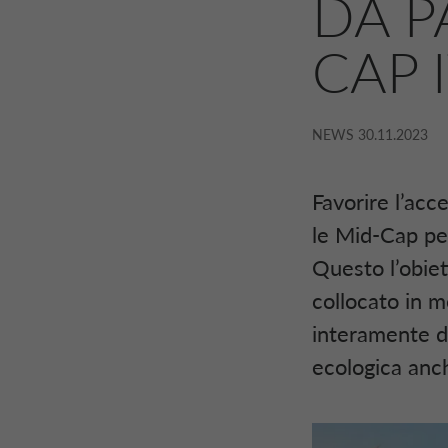
DA P
CAP 
NEWS
30.11.2023
Favorire l’acc
le Mid-Cap per
Questo l’obie
collocato in m
interamente da
ecologica anch