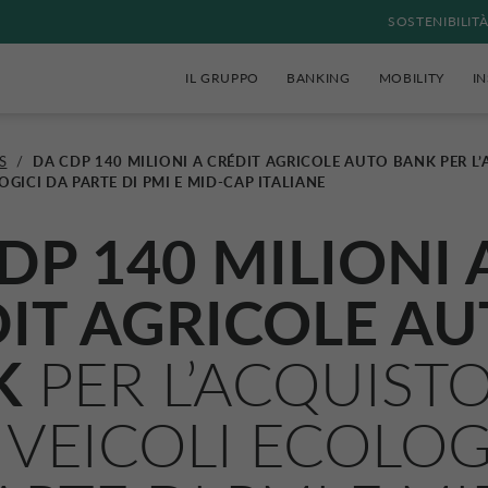
SOSTENIBILIT
IL GRUPPO
BANKING
MOBILITY
I
S
/
DA CDP 140 MILIONI A CRÉDIT AGRICOLE AUTO BANK PER L’
OGICI DA PARTE DI PMI E MID-CAP ITALIANE
DP 140 MILIONI 
IT AGRICOLE A
K
PER L’ACQUISTO
 VEICOLI ECOLOG