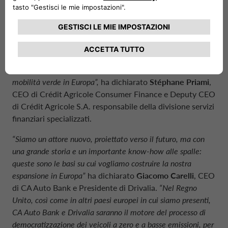
“Con CA Auto Bank, il Gruppo Crédit Agricole dispone oggi
di uno strumento innovativo per servire tutti i player del
mercato della mobilità – nei settori dell’auto, delle moto, dei
veicoli leisure, della nautica – su scala paneuropea. Questa
offerta completa ed operativa è un pilastro essenziale per
realizzare la nostra ambizione di diventare leader nella
mobilità verde in Europa”,
ha dichiarato
Stéphane Priami
,
CEO di Crédit Agricole Consumer Finance e Deputy CEO
di Crédit Agricole S.A. responsabile della divisione servizi
finanziari specializzati.
“Siamo un attore nuovo, proiettato verso il futuro, ma con
una grande storia e un importante know-how alle spalle:
queste sono le basi su cui vogliamo costruire la nostra
espansione in Europa”
ha dichiarato
Giacomo Carelli
, CEO
di CA Auto Bank e Presidente di Drivalia.
“Nel Regno
Unito, così come in altri paesi europei in cui siamo presenti,
CA Auto Bank e Drivalia saranno il motore del processo di
democratizzazione dei veicoli a zero e a basse emissioni, per