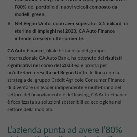
POLONIA CA AUTO BANK
l’80% del portfolio di nuovi veicoli composto da
modelli green.
PARTI CORRELATE E SOGGETTI COLLEG
Nel Regno Unito, dopo aver superato i 2,5 miliardi di
PORTOGALLO CA AUTO BANK
sterline di impieghi nel 2023, CA Auto Finance
intende crescere ulteriormente.
REGNO UNITO CA AUTO FINANCE
CA Auto Finance
, filiale britannica del gruppo
internazionale CA Auto Bank, ha ottenuto dei
risultati
SPAGNA CA AUTO BANK
significativi nel corso del 2023
ed è pronta per
un’
ulteriore crescita nel Regno Unito
. In linea con la
strategia del gruppo Crédit Agricole Consumer Finance
SVEZIA CA AUTO FINANCE
di diventare un leader indipendente e multi-brand nel
settore del finanziamento e del leasing, CA Auto Finance
è focalizzata su soluzioni sostenibili ed ecologiche nel
SVIZZERA CA AUTO FINANCE
settore della mobilità.
L’azienda punta ad avere l’80%