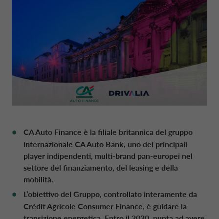
NEWS
DATI SOCIETARI
CONTO DEPOSITO
MOBILITÀ ELETTRICA
MANAGEMENT
STRATEGIA FINANZIARIA
FRANCIA CA AUTO BANK
SOSTENIBILITÀ
CAREERS
PRESTITI PERSONALI
MOBILITY STORE
SISTEMA DEI CONTROLLI INTERNI
PRESENTAZIONI
GERMANIA CA AUTO BANK
AREA PRESS
DIGITAL FACTORY
CA AUTO PAY
ORGANISMO DI VIGILANZA
EUROPEAN BENCHMARKS REGULATIO
GRECIA CA AUTO BANK
CAREERS
WHOLESALE FINANCING
CODICE DI CONDOTTA
IRLANDA CA AUTO BANK
CA Auto Finance è la filiale britannica del gruppo
internazionale CA Auto Bank, uno dei principali
STATUTO
player indipendenti, multi-brand pan-europei nel
ITALIANO
ITALIA CA AUTO BANK
settore del finanziamento, del leasing e della
mobilità.
REVISIONE LEGALE DEI CONTI
CA AUTO BANK GROUP
PAESI BASSI CA AUTO FINANCE
L’obiettivo del Gruppo, controllato interamente da
Crédit Agricole Consumer Finance, è guidare la
transizione energetica. Entro il 2030, punta ad avere
POLITICHE DI REMUNERAZIONE