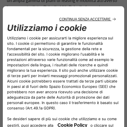
un’ampia gamma di piani di leasing e mobilità attraverso
la sua controllata, Drivalia UK. Drivalia funge da
“Mobility Planet”, offrendo varie soluzioni di mobilità
come abbonamenti all’auto, noleggi di tutte le durate e
leasing su misura per le esigenze individuali. L’azienda
lavorerà a stretto contatto con CA Auto Bank per
sviluppare un’offerta finanziaria e di mobilità
paneuropea. In futuro, CA Auto Bank e Drivalia
lavoreranno sempre più in sinergia, per sviluppare
un’offerta finanziaria e di mobilità completa.
Attualmente, Drivalia gestisce oltre 30 Mobility Store nei
principali aeroporti e stazioni ferroviarie del Regno
Unito, offrendo alle persone l’accesso a un’ampia gamma
di soluzioni di nuova mobilità. Entro il 2024, Drivalia mira
ad avere fino a 60 Store, con oltre 100 stazioni di ricarica
elettrica, e aumentare la propria flotta da 4.500 a oltre
7.000 veicoli.