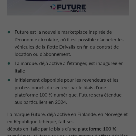
PAYS-BAS CA AUTO FINANCE
POLITIQUES DE RÉMUNÉRATION
POLOGNE CA AUTO BANK
PARTIES LIÉES ET SUJETS ASSOCIÉS
Future est la nouvelle marketplace inspirée de
l’économie circulaire, où il est possible d’acheter les
PORTUGAL CA AUTO BANK
véhicules de la flotte Drivalia en fin du contrat de
location ou d’abonnement.
La marque, déjà active à l’étranger, est inaugurée en
ROYAUME-UNI CA AUTO FINANCE
Italie
Initialement disponible pour les revendeurs et les
SUÈDE CA AUTO FINANCE
professionnels du secteur par le biais d’une
plateforme 100 % numérique, Future sera étendue
aux particuliers en 2024.
SUISSE CA AUTO FINANCE
La marque Future, déjà active en Finlande, en Norvège et
en République tchèque, fait ses
débuts en Italie par le biais d’une
plateforme 100 %
numérique
, où trouver une vaste gamme d’offres dédiées