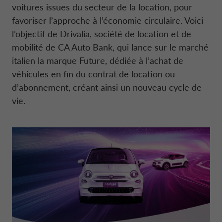
voitures issues du secteur de la location, pour
COLLÈGE DES COMMISSAIRES AUX CO
favoriser l’approche à l’économie circulaire. Voici
NEWS
DONNÉES DE L’ENTREPRISE
CONTO DEPOSITO
MOBILITY STORE
STRATÉGIE FINANCIÈRE
DANEMARK CA AUTO FINANCE
l’objectif de Drivalia, société de location et de
MANAGEMENT
mobilité de CA Auto Bank, qui lance sur le marché
italien la marque Future, dédiée à l’achat de
DURABILITÉ
CARRIÈRES
PRÊTS PERSONNALISÉS
PRÉSENTATIONS
ESPAGNE CA AUTO BANK
SYSTÈME DES CONTRÔLES INTERNES
véhicules en fin du contrat de location ou
d’abonnement, créant ainsi un nouveau cycle de
ESPACE PRESSE
DIGITAL FACTORY
CA AUTO PAY
RÈGLEMENT EUROPÉEN BENCHMARK
FRANCE CA AUTO BANK
vie.
ORGANISME DE SURVEILLANCE
CARRIÈRES
FINANCEMENT DE GROS
GRÈCE CA AUTO BANK
LE CODE DE CONDUITE
FRANÇAIS
IRLANDE CA AUTO BANK
STATUT
CA AUTO BANK GROUP
ITALIE CA AUTO BANK
RÉVISION LÉGALE DES COMPTES