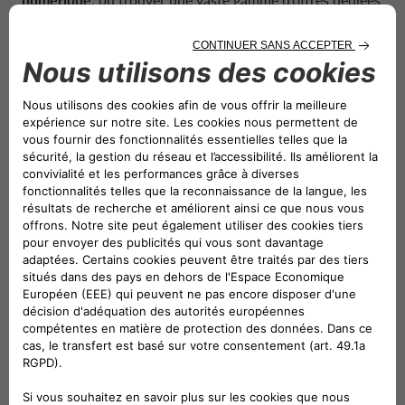
aux voitures de la flotte Drivalia.
La plateforme sera initialement
disponible
aux revendeurs et
aux professionnels du secteur
,
avant d’être étendue aux
particuliers.
Accessible sur le site
future.drivalia.com
, la plateforme
est simple et intuitive : après s’être inscrit, il suffit de
sélectionner l’enchère à laquelle on veut participer et de
tenter de s’adjuger le véhicule au meilleur prix. Chaque
modèle sera pourvu de photos et d’une expertise
(effectuée par du personnel certifié), afin de pouvoir
procéder à l’achat en toute sérénité.