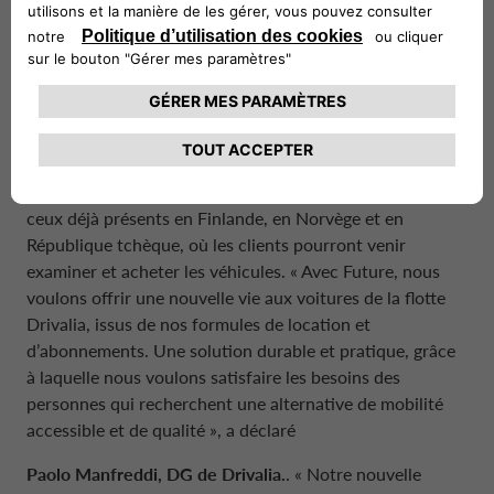
Avec Future, il sera possible d’acheter les voitures à
l’unité ou en lot. Le dashboard du site permettra de
suivre les enchères en direct, mais aussi d’accéder à des
fiches détaillées comprenant toutes les informations sur
les voitures choisies.
Prochainement, les premiers
Future Stores
seront
inaugurés : de vastes espaces d’exposition, similaires à
ceux déjà présents en Finlande, en Norvège et en
République tchèque, où les clients pourront venir
examiner et acheter les véhicules. « Avec Future, nous
voulons offrir une nouvelle vie aux voitures de la flotte
Drivalia, issus de nos formules de location et
d’abonnements. Une solution durable et pratique, grâce
à laquelle nous voulons satisfaire les besoins des
personnes qui recherchent une alternative de mobilité
accessible et de qualité », a déclaré
Paolo Manfreddi, DG de Drivalia.
. « Notre nouvelle