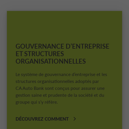
COLLÈGE DES COMMISSAIRES AUX CO
NEWS
DONNÉES DE L’ENTREPRISE
CONTO DEPOSITO
MOBILITY STORE
STRATÉGIE FINANCIÈRE
DANEMARK CA AUTO FINANCE
MANAGEMENT
DURABILITÉ
CARRIÈRES
PRÊTS PERSONNALISÉS
PRÉSENTATIONS
ESPAGNE CA AUTO BANK
SYSTÈME DES CONTRÔLES INTERNES
GOUVERNANCE D’ENTREPRISE
ET STRUCTURES
ESPACE PRESSE
DIGITAL FACTORY
CA AUTO PAY
RÈGLEMENT EUROPÉEN BENCHMARK
FRANCE CA AUTO BANK
ORGANISATIONNELLES
ORGANISME DE SURVEILLANCE
CARRIÈRES
FINANCEMENT DE GROS
Le système de gouvernance d’entreprise et les
GRÈCE CA AUTO BANK
LE CODE DE CONDUITE
structures organisationnelles adoptés par
CA Auto Bank
sont conçus pour assurer une
FRANÇAIS
IRLANDE CA AUTO BANK
gestion saine et prudente de la société et du
STATUT
groupe qui s’y réfère.
CA AUTO BANK GROUP
ITALIE CA AUTO BANK
RÉVISION LÉGALE DES COMPTES
DÉCOUVREZ COMMENT