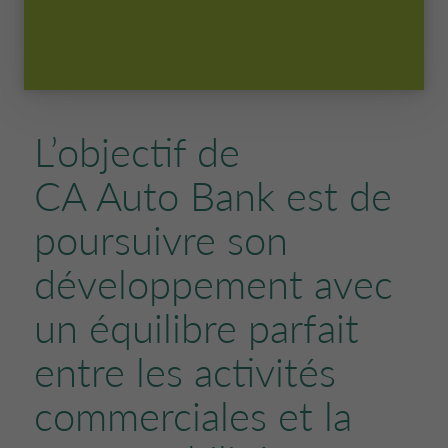
PAYS-BAS CA AUTO FINANCE
POLITIQUES DE RÉMUNÉRATION
POLOGNE CA AUTO BANK
PARTIES LIÉES ET SUJETS ASSOCIÉS
L’objectif de
PORTUGAL CA AUTO BANK
CA Auto Bank
est de
ROYAUME-UNI CA AUTO FINANCE
poursuivre son
développement avec
SUÈDE CA AUTO FINANCE
un équilibre parfait
SUISSE CA AUTO FINANCE
entre les activités
commerciales et la