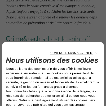
inédites dans le cadre complexe d’une banque numérique,
depuis toujours engagée à satisfaire les besoins croissants
d’une clientèle internationale et à relever les derniers défis
en matière de prévention et de lutte contre la fraude.
»
Crime&tech srl
est le spin-off
universitaire fondé en 2015 par
l’Università Cattolica del Sacro
Cuore et Transcrime, centre de
recherche interuniversitaire sur
la criminalité et l’innovation.
L’entreprise traduit la recherche académique de
Transcrime en solutions de prévention contre le crime
pour le secteur public et privé. Elle réalise des analyses et