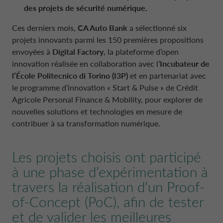
PAYS-BAS CA AUTO FINANCE
des projets de sécurité numérique.
POLITIQUES DE RÉMUNÉRATION
Ces derniers mois,
CA Auto Bank
a sélectionné six
POLOGNE CA AUTO BANK
projets innovants parmi les 150 premières propositions
PARTIES LIÉES ET SUJETS ASSOCIÉS
envoyées à
Digital Factory
, la plateforme d’open
innovation réalisée en collaboration avec l’
Incubateur de
PORTUGAL CA AUTO BANK
l’École Politecnico di Torino (I3P)
et en partenariat avec
le programme d’innovation « Start & Pulse » de Crédit
Agricole Personal Finance & Mobility, pour explorer de
ROYAUME-UNI CA AUTO FINANCE
nouvelles solutions et technologies en mesure de
contribuer à sa transformation numérique.
SUÈDE CA AUTO FINANCE
Les projets choisis ont participé
à une phase d’expérimentation à
SUISSE CA AUTO FINANCE
travers la réalisation d’un Proof-
of-Concept (PoC), afin de tester
et de valider les meilleures