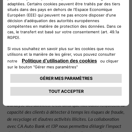
développe des outils pour évaluer, prévenir et réduire les
risques liés à la sécurité, soutient les processus de due
diligence et de contrôle d’intégrité d’entreprise, et fournit
des systèmes de dépistage et de suivi des risques
criminels. Des outils adoptés par des autorités publiques,
des banques et des entreprises en Italie comme à
l’étranger.
«
Crime&tech est née pour transformer les innovations de la
recherche scientifique de Transcrime-Université Catholique
en applications afin de garantir la légalité et la sécurité
économique et financière
», a commenté
Ernesto Savona,
Directeur de Transcrime et Président de Crime&tech
. «
La prévention des risques criminels nécessite une approche
interdisciplinaire et une solide composante technologique et
d’analyse des données. C’est ainsi
que nos outils renforcent la
capacité des clients à détecter à temps les risques de fraude,
de recyclage et d’autres activités illicites. La collaboration
avec
CA Auto Bank
et I3P nous permettra d’élargir l’impact