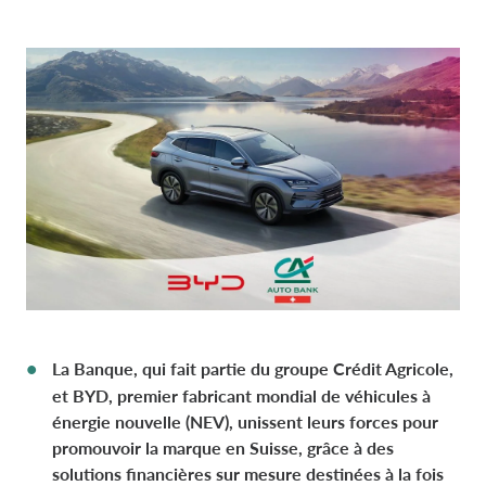
COLLÈGE DES COMMISSAIRES AUX CO
NEWS
DONNÉES DE L’ENTREPRISE
CONTO DEPOSITO
MOBILITY STORE
STRATÉGIE FINANCIÈRE
DANEMARK CA AUTO FINANCE
MANAGEMENT
DURABILITÉ
CARRIÈRES
PRÊTS PERSONNALISÉS
PRÉSENTATIONS
ESPAGNE CA AUTO BANK
SYSTÈME DES CONTRÔLES INTERNES
ESPACE PRESSE
DIGITAL FACTORY
CA AUTO PAY
RÈGLEMENT EUROPÉEN BENCHMARK
FRANCE CA AUTO BANK
ORGANISME DE SURVEILLANCE
CARRIÈRES
FINANCEMENT DE GROS
GRÈCE CA AUTO BANK
LE CODE DE CONDUITE
FRANÇAIS
IRLANDE CA AUTO BANK
La Banque, qui fait partie du groupe Crédit Agricole,
STATUT
et BYD, premier fabricant mondial de véhicules à
CA AUTO BANK GROUP
énergie nouvelle (NEV), unissent leurs forces pour
ITALIE CA AUTO BANK
RÉVISION LÉGALE DES COMPTES
promouvoir la marque en Suisse, grâce à des
solutions financières sur mesure destinées à la fois