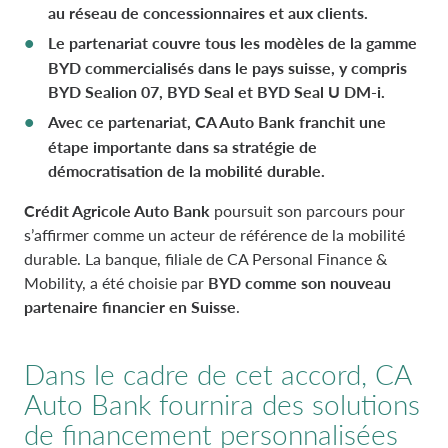
PAYS-BAS CA AUTO FINANCE
au réseau de concessionnaires et aux clients.
POLITIQUES DE RÉMUNÉRATION
Le partenariat couvre tous les modèles de la gamme
BYD commercialisés dans le pays suisse, y compris
POLOGNE CA AUTO BANK
PARTIES LIÉES ET SUJETS ASSOCIÉS
BYD Sealion 07, BYD Seal et BYD Seal U DM-i.
Avec ce partenariat, CA Auto Bank franchit une
PORTUGAL CA AUTO BANK
étape importante dans sa stratégie de
démocratisation de la mobilité durable.
ROYAUME-UNI CA AUTO FINANCE
Crédit Agricole Auto Bank
poursuit son parcours pour
s’affirmer comme un acteur de référence de la mobilité
durable. La banque, filiale de CA Personal Finance &
SUÈDE CA AUTO FINANCE
Mobility, a été choisie par
BYD comme son nouveau
partenaire financier en Suisse
.
SUISSE CA AUTO FINANCE
Dans le cadre de cet accord, CA
Auto Bank fournira des solutions
de financement personnalisées